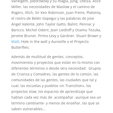
Vaneigem, Jodorowsky y su magia, Jung, Oteiza, Alice
Miller, las necesidades de Maslow y el camino de
Rogers, Illich, Sir Ken Robinson, Juan Freire, Platoniq,
el rostro de Belén Gopegui y las palabras de Jose
Ángel Valente, John Taylor Gatto, Balint, Pennac y
Baricco, Michel Odent, Jean Liedloff y Osamu Tezuka,
Jerome Bruner, Primo Levy y Gardner, Stuart Brown y
Matt
, Hole in the wall y Auroville o el Proyecto
Butterflies.
Además de multitud de gentes, conceptos,
movimientos y proyectos que están en lo mismo con
diferentes términos o desde otra necesidad: Grupos
de Crianza y Comadres, las gentes de lo común, las
comunidades de las gentes, las ciudades que tal y
cual, las escuelas y pueblos «in Transition», los
proyectos slow, los espacios de aprendizaje que
hablan cada vez más de acompañar -aunque sea un
termino cambiante- y menos de enseñar, las que se
saben vulnerables…