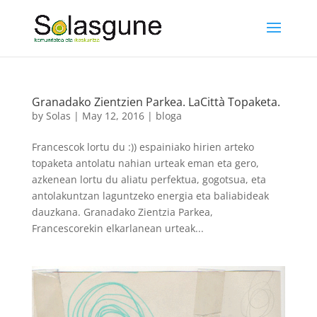
Granadako Zientzien Parkea. LaCittà Topaketa.
by
Solas
|
May 12, 2016
|
bloga
Francescok lortu du :)) espainiako hirien arteko
topaketa antolatu nahian urteak eman eta gero,
azkenean lortu du aliatu perfektua, gogotsua, eta
antolakuntzan laguntzeko energia eta baliabideak
dauzkana. Granadako Zientzia Parkea,
Francescorekin elkarlanean urteak...