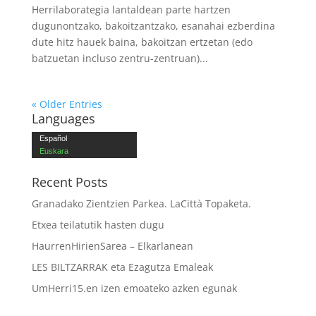
Herrilaborategia lantaldean parte hartzen
dugunontzako, bakoitzantzako, esanahai ezberdina
dute hitz hauek baina, bakoitzan ertzetan (edo
batzuetan incluso zentru-zentruan)...
« Older Entries
Languages
Español
Euskara
Recent Posts
Granadako Zientzien Parkea. LaCittà Topaketa.
Etxea teilatutik hasten dugu
HaurrenHirienSarea – Elkarlanean
LES BILTZARRAK eta Ezagutza Emaleak
UmHerri15.en izen emoateko azken egunak