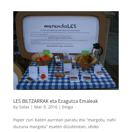
LES BILTZARRAK eta Ezagutza Emaleak
by
Solas
|
Mar 9, 2016
|
bloga
Paper zuri baten aurrean paratu eta “margotu, nahi
duzuna margotu” esaten dizutenean, ohiko