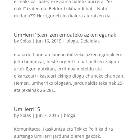
erreakzioa -batez ere adina batetik aurrera- “ez
dakit” izaten da. Beldur txikihandi bat… Nahi
dudana??? HerriguneLeioa kalera ateratzen da...
UmHerri15.en izen emoateko azken egunak
by
Solas
|
Jun 16, 2015
|
bloga
,
Deialdiak
eta ordu hauetan lanean ibiltzeko azken egunak ere
(edo behintzat, beste urgentzia bat heltzen zaigun
arte). Egun gutxitan, erritmoa moteldu eta
elkartzeari+ikasteari ekingo diogu ehuneko ehunean.
Hemen, umherriko blogean, Jardunaldia (ekainak 25)
eta (ekainak 26-28)...
UmHerri15
by
Solas
|
Jun 7, 2015
|
bloga
Komunitatea, Ikaskuntza eta Tokiko Politika dira
aurtengo UmHerri Jardunaldiaren gakoak.