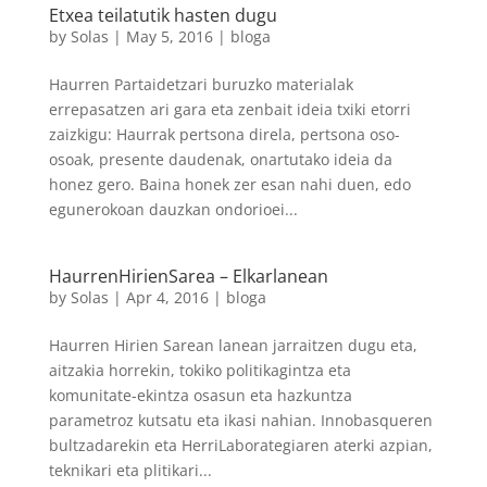
Etxea teilatutik hasten dugu
by
Solas
|
May 5, 2016
|
bloga
Haurren Partaidetzari buruzko materialak
errepasatzen ari gara eta zenbait ideia txiki etorri
zaizkigu: Haurrak pertsona direla, pertsona oso-
osoak, presente daudenak, onartutako ideia da
honez gero. Baina honek zer esan nahi duen, edo
egunerokoan dauzkan ondorioei...
HaurrenHirienSarea – Elkarlanean
by
Solas
|
Apr 4, 2016
|
bloga
Haurren Hirien Sarean lanean jarraitzen dugu eta,
aitzakia horrekin, tokiko politikagintza eta
komunitate-ekintza osasun eta hazkuntza
parametroz kutsatu eta ikasi nahian. Innobasqueren
bultzadarekin eta HerriLaborategiaren aterki azpian,
teknikari eta plitikari...